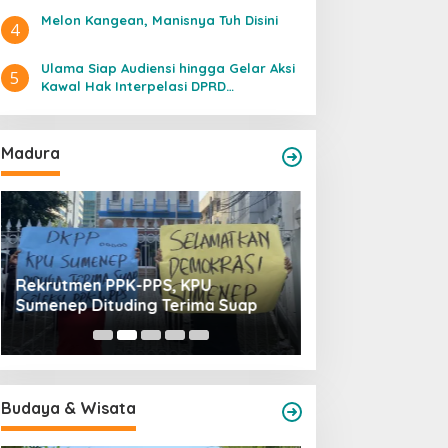
Melon Kangean, Manisnya Tuh Disini
4
Ulama Siap Audiensi hingga Gelar Aksi
5
Kawal Hak Interpelasi DPRD
Pamekasan
Madura
Rekrutmen PPK-PPS, KPU
Aktivis Khawatir
Sumenep Dituding Terima Suap
Palsu Hambat Laj
DPRD Pamekasa
Budaya & Wisata