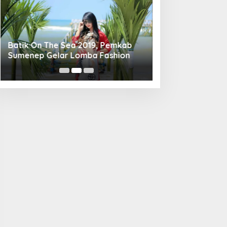
Batik On The Sea 2019, Pemkab
Pemkab Sumenep
Sumenep Gelar Lomba Fashion
Memasak Berbah