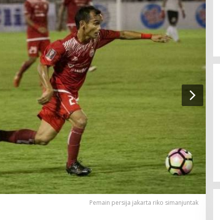
BBM Pertalite di Sumenep Mulai
Langkah
Pemain persija jakarta riko simanjuntak