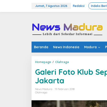
Lewati
ke
Jumat, 7 Agustus 2026
Redaksi
Indeks Ber
konten
Beranda
News Indonesia
Madura
P
Galeri
Homepage
/
Olahraga
Foto
Galeri Foto Klub Se
Klub
Sepakbola
Jakarta
Indonesia
Persija
Jakarta
News Madura
19 Februari 2018
Olahraga