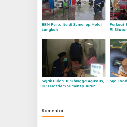
BBM Pertalite di Sumenep Mulai
Perkuat 
Langkah
RI Silat
Pesantre
Sumenep
Sejak Bulan Juni hingga Agustus,
Sija Foo
DPD Nasdem Sumenep Turun
Langsung Membantu Masyrakat
Terdampak Covid-19
Komentar