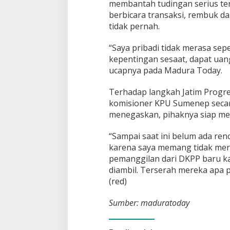
membantah tudingan serius ter
berbicara transaksi, rembuk d
tidak pernah.
“Saya pribadi tidak merasa seper
kepentingan sesaat, dapat uang
ucapnya pada Madura Today.
Terhadap langkah Jatim Progr
komisioner KPU Sumenep secara
menegaskan, pihaknya siap m
“Sampai saat ini belum ada ren
karena saya memang tidak mera
pemanggilan dari DKPP baru ka
diambil. Terserah mereka apa p
(red)
Sumber: maduratoday