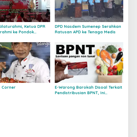
Silaturahmi, Ketua DPR
DPD Nasdem Sumenep Serahkan
urrahmi ke Pondok
Ratusan APD ke Tenaga Medis
n Darut Thayyibah di
d Corner
E-Warong Barokah Disoal Terkait
Pendistribusian BPNT, Ini
Penjelasan TKSK Kecamatan
Rubaru