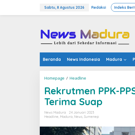
Lewati
ke
Sabtu, 8 Agustus 2026
Redaksi
Indeks Beri
konten
Beranda
News Indonesia
Madura
P
Rekrutmen
Homepage
/
Headline
PPK-
Rekrutmen PPK-PPS
PPS,
KPU
Terima Suap
Sumenep
Dituding
Terima
News Madura
24 Januari 2023
Suap
Headline
,
Madura
,
News
,
Sumenep