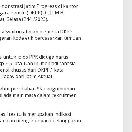
emonstrasi Jatim Progress di kantor
a Pemilu (DKPP) RI, Jl. M.H.
t, Selasa (24/1/2023).
aksi Syaifurrahman meminta DKPP
garan kode etik berdasarkan temuan
 untuk lolos PPK diduga harus
 3-5 juta. Dan ini menjadi rahasia
nsi khusus dari DKPP,” kata
Today dari Jatim Aktual.
enyebut perubahan SK pengumuman
kasi ada main mata dalam rekruitmen
l tes tulis merupakan indikasi
inan dan mengarah pada pelanggaran