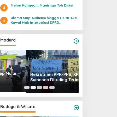
Melon Kangean, Manisnya Tuh Disini
4
Ulama Siap Audiensi hingga Gelar Aksi
5
Kawal Hak Interpelasi DPRD
Pamekasan
Madura
Rekrutmen PPK-PPS, KPU
Aktivis Khawatir
Sumenep Dituding Terima Suap
Palsu Hambat Laj
DPRD Pamekasa
Budaya & Wisata