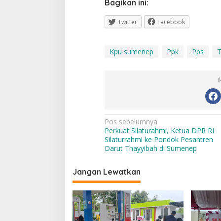
Bagikan ini:
Twitter
Facebook
Kpu sumenep
Ppk
Pps
T
I
Navigasi
Pos sebelumnya
Perkuat Silaturahmi, Ketua DPR RI
pos
Silaturrahmi ke Pondok Pesantren
Darut Thayyibah di Sumenep
Jangan Lewatkan