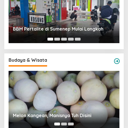
R
BBM Pertalite di Sumenep Mulai Langkah
T
Budaya & Wisata
B
Melon Kangean, Manisnya Tuh Disini
G