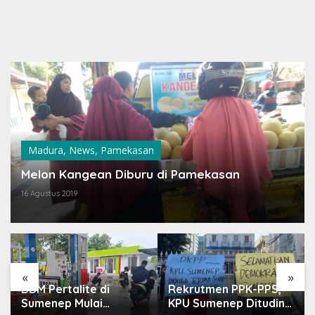
Madura
,
News
,
Pamekasan
Melon Kangean Diburu di Pamekasan
16 Agustus 2019
«
»
BBM Pertalite di
Rekrutmen PPK-PPS,
Sumenep Mulai
KPU Sumenep Dituding