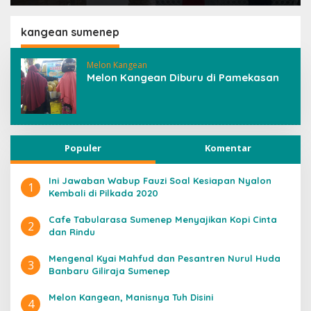
Langkah
Terima Suap
kangean sumenep
Melon Kangean
Melon Kangean Diburu di Pamekasan
Populer
Komentar
Ini Jawaban Wabup Fauzi Soal Kesiapan Nyalon
1
Kembali di Pilkada 2020
Cafe Tabularasa Sumenep Menyajikan Kopi Cinta
2
dan Rindu
Mengenal Kyai Mahfud dan Pesantren Nurul Huda
3
Banbaru Giliraja Sumenep
Melon Kangean, Manisnya Tuh Disini
4