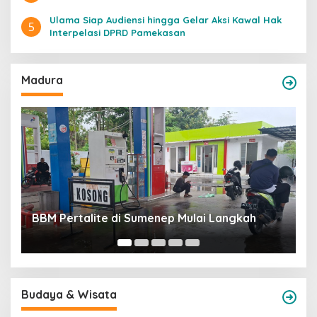
Ulama Siap Audiensi hingga Gelar Aksi Kawal Hak
5
Interpelasi DPRD Pamekasan
Madura
R
BBM Pertalite di Sumenep Mulai Langkah
T
Budaya & Wisata