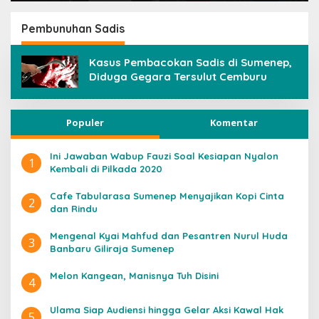
Pondok Pesant
Darut Thayyiba
Pembunuhan Sadis
Sumenep
Kasus Pembacokan Sadis di Sumenep,
Diduga Gegara Tersulut Cemburu
Populer
Komentar
Ini Jawaban Wabup Fauzi Soal Kesiapan Nyalon
1
Kembali di Pilkada 2020
Cafe Tabularasa Sumenep Menyajikan Kopi Cinta
2
dan Rindu
Mengenal Kyai Mahfud dan Pesantren Nurul Huda
3
Banbaru Giliraja Sumenep
Melon Kangean, Manisnya Tuh Disini
4
Ulama Siap Audiensi hingga Gelar Aksi Kawal Hak
5