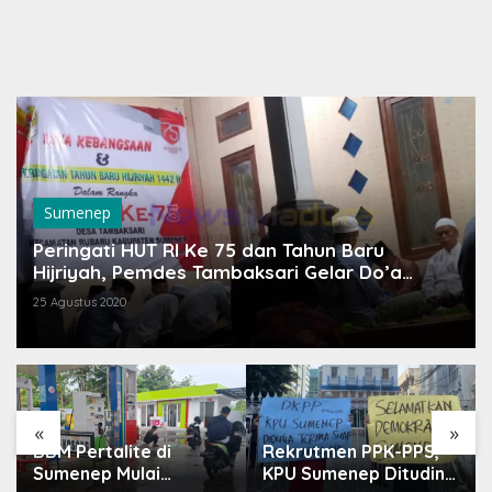
Sumenep
Peringati HUT RI Ke 75 dan Tahun Baru
Hijriyah, Pemdes Tambaksari Gelar Do’a
Bersama
25 Agustus 2020
«
»
i
Rekrutmen PPK-PPS,
Perkuat Silaturahmi
KPU Sumenep Dituding
Ketua DPR RI