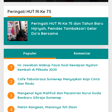
Terima Suap
Silaturrahmi ke
Pondok Pesantren
Darut Thayyibah di
Peringati HUT RI Ke 75
Sumenep
Peringati HUT RI Ke 75 dan Tahun Baru
Hijriyah, Pemdes Tambaksari Gelar
Do’a Bersama
Populer
Komentar
Ini Jawaban Wabup Fauzi Soal Kesiapan Nyalon
1
Kembali di Pilkada 2020
Cafe Tabularasa Sumenep Menyajikan Kopi Cinta
2
dan Rindu
Mengenal Kyai Mahfud dan Pesantren Nurul Huda
3
Banbaru Giliraja Sumenep
Melon Kangean, Manisnya Tuh Disini
4