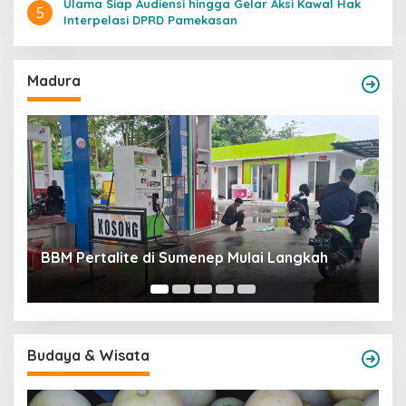
Ulama Siap Audiensi hingga Gelar Aksi Kawal Hak
5
Interpelasi DPRD Pamekasan
Madura
Rekrutmen PPK-PPS, KPU Sumenep Dituding
A
Terima Suap
H
Budaya & Wisata