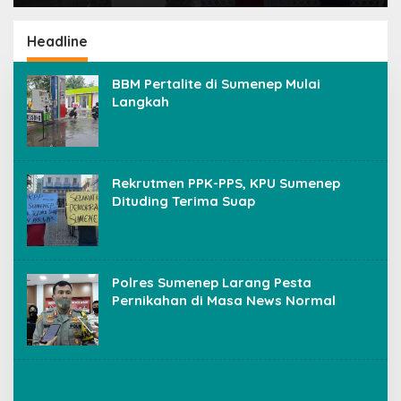
Terima Suap
Silaturrahmi ke
Pondok Pesantren
Darut Thayyibah di
Headline
Sumenep
BBM Pertalite di Sumenep Mulai
Langkah
Rekrutmen PPK-PPS, KPU Sumenep
Dituding Terima Suap
Polres Sumenep Larang Pesta
Pernikahan di Masa News Normal