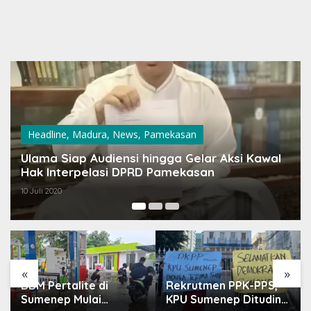
Budaya & Wisata
,
Headline
,
Madura
,
Pemerintahan
,
Sumenep
Batik On The Sea 2019, Pemkab Sumenep
Gelar Lomba Fashion
23 Juli 2019
«
»
Rekrutmen PPK-PPS,
Perkuat Silaturahmi,
KPU Sumenep Dituding
Ketua DPR RI