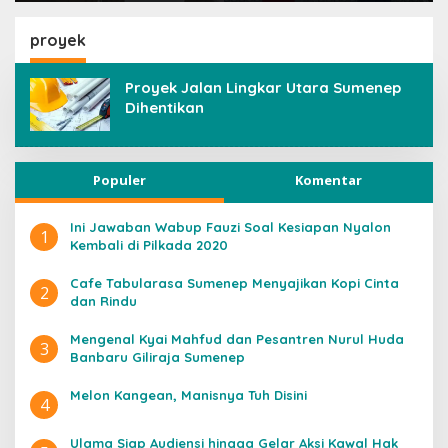
Pondok Pesantren
Darut Thayyibah di
proyek
Sumenep
Proyek Jalan Lingkar Utara Sumenep
Dihentikan
Populer
Komentar
Ini Jawaban Wabup Fauzi Soal Kesiapan Nyalon
1
Kembali di Pilkada 2020
Cafe Tabularasa Sumenep Menyajikan Kopi Cinta
2
dan Rindu
Mengenal Kyai Mahfud dan Pesantren Nurul Huda
3
Banbaru Giliraja Sumenep
Melon Kangean, Manisnya Tuh Disini
4
Ulama Siap Audiensi hingga Gelar Aksi Kawal Hak