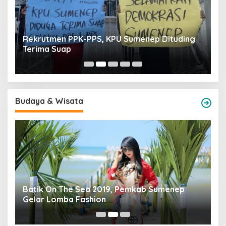
Rekrutmen PPK-PPS, KPU Sumenep Dituding
A
Terima Suap
H
Budaya & Wisata
Batik On The Sea 2019, Pemkab Sumenep
P
Gelar Lomba Fashion
B