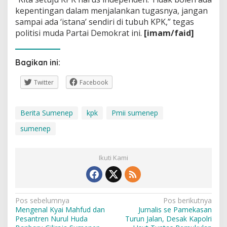
kepentingan dalam menjalankan tugasnya, jangan
sampai ada ‘istana’ sendiri di tubuh KPK,” tegas
politisi muda Partai Demokrat ini.
[imam/faid]
Bagikan ini:
Twitter
Facebook
Berita Sumenep
kpk
Pmii sumenep
sumenep
Ikuti Kami
Navigasi
Pos sebelumnya
Pos berikutnya
Mengenal Kyai Mahfud dan
Jurnalis se Pamekasan
pos
Pesantren Nurul Huda
Turun Jalan, Desak Kapolri