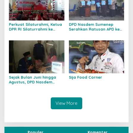
Perkuat Silaturahmi, Ketua
DPD Nasdem Sumenep
DPR RI Silaturrahmi ke
Serahkan Ratusan APD ke
Pondok Pesantren Darut
Tenaga Medis
Thayyibah di Sumenep
Sejak Bulan Juni hingga
Sija Food Corner
Agustus, DPD Nasdem
Sumenep Turun Langsung
Membantu Masyrakat
Terdampak Covid-19
View More
Populer
Komentar