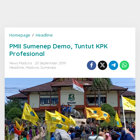
PMII
Homepage
/
Headline
Sumenep
PMII Sumenep Demo, Tuntut KPK
Demo,
Tuntut
Profesional
KPK
Profesional
News Madura
20 September 2019
Headline
,
Madura
,
Sumenep