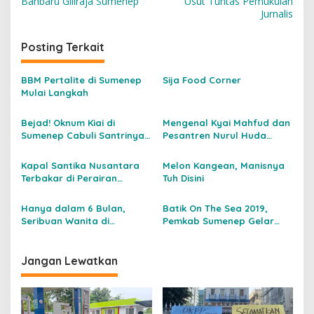
Banbaru Giliraja Sumenep
Usut Tuntas Pemukulan
Jurnalis
Posting Terkait
BBM Pertalite di Sumenep
Sija Food Corner
Mulai Langkah
Bejad! Oknum Kiai di
Mengenal Kyai Mahfud dan
Sumenep Cabuli Santrinya
Pesantren Nurul Huda
Berkali-kali
Banbaru Giliraja Sumenep
Kapal Santika Nusantara
Melon Kangean, Manisnya
Terbakar di Perairan
Tuh Disini
Masalembu Sumenep,
Proses Evakuasi Masih
Hanya dalam 6 Bulan,
Batik On The Sea 2019,
Berlangsung
Seribuan Wanita di
Pemkab Sumenep Gelar
Sumenep Akan Resmi
Lomba Fashion
Menjanda
Jangan Lewatkan