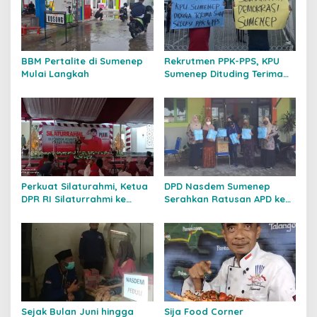
BBM Pertalite di Sumenep
Rekrutmen PPK-PPS, KPU
Mulai Langkah
Sumenep Dituding Terima
Suap
Perkuat Silaturahmi, Ketua
DPD Nasdem Sumenep
DPR RI Silaturrahmi ke
Serahkan Ratusan APD ke
Pondok Pesantren Darut
Tenaga Medis
Thayyibah di Sumenep
Sejak Bulan Juni hingga
Sija Food Corner