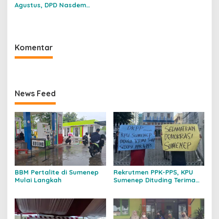
Agustus, DPD Nasdem
Sumenep Turun Langsung
Membantu Masyrakat
Terdampak Covid-19
Komentar
News Feed
BBM Pertalite di Sumenep
Rekrutmen PPK-PPS, KPU
Mulai Langkah
Sumenep Dituding Terima
Suap